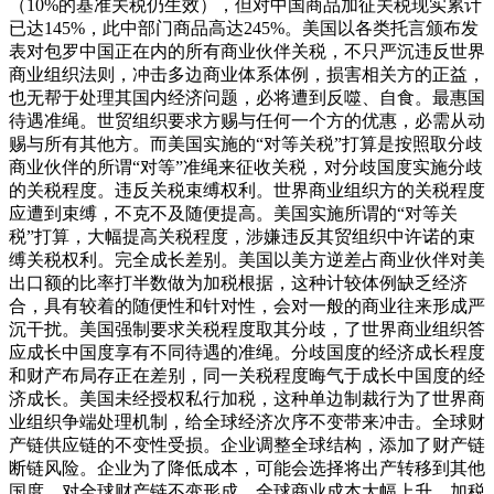
（10%的基准关税仍生效），但对中国商品加征关税现实累计
已达145%，此中部门商品高达245%。美国以各类托言颁布发
表对包罗中国正在内的所有商业伙伴关税，不只严沉违反世界
商业组织法则，冲击多边商业体系体例，损害相关方的正益，
也无帮于处理其国内经济问题，必将遭到反噬、自食。最惠国
待遇准绳。世贸组织要求方赐与任何一个方的优惠，必需从动
赐与所有其他方。而美国实施的“对等关税”打算是按照取分歧
商业伙伴的所谓“对等”准绳来征收关税，对分歧国度实施分歧
的关税程度。违反关税束缚权利。世界商业组织方的关税程度
应遭到束缚，不克不及随便提高。美国实施所谓的“对等关
税”打算，大幅提高关税程度，涉嫌违反其贸组织中许诺的束
缚关税权利。完全成长差别。美国以美方逆差占商业伙伴对美
出口额的比率打半数做为加税根据，这种计较体例缺乏经济
合，具有较着的随便性和针对性，会对一般的商业往来形成严
沉干扰。美国强制要求关税程度取其分歧，了世界商业组织答
应成长中国度享有不同待遇的准绳。分歧国度的经济成长程度
和财产布局存正在差别，同一关税程度晦气于成长中国度的经
济成长。美国未经授权私行加税，这种单边制裁行为了世界商
业组织争端处理机制，给全球经济次序不变带来冲击。全球财
产链供应链的不变性受损。企业调整全球结构，添加了财产链
断链风险。企业为了降低成本，可能会选择将出产转移到其他
国度，对全球财产链不变形成。全球商业成本大幅上升。加税