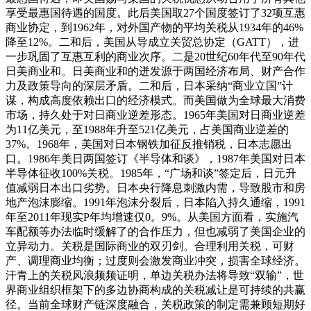
享受最惠国待遇的国度。此后美国取27个国度签订了32项互惠
商业协定，到1962年，对外国产物的平均关税从1934年的46%
降至12%。二和后，美国从导成立关贸总协定（GATT），进
一步巩固了互惠互利的商业次序。二是20世纪60年代至90年代
日美商业和。日美商业和的迸发源于两国经济布局、财产合作
力及政策导向的深层矛盾。二和后，日本采纳“商业立国”计
谋，构成高度依赖出口的经济模式。而美国做为全球最大消费
市场，持久处于对日商业逆差形态。1965年美国对日商业逆差
为11亿美元，至1988年升至521亿美元，占美国商业逆差的
37%。1968年，美国对日本钢铁加征反推销税，日本志愿出
口。1986年美日两国签订《半导体和谈》，1987年美国对日本
半导体征收100%关税。1985年，“广场和谈”签定后，日元升
值减弱日本出口劣势。日本央行降息刺激内需，导致股市和房
地产泡沫膨缩。1991年泡沫分裂后，日本陷入持久通缩，1991
年至2011年现实P年均增速仅0。9%。从美国方面看，实施汽
车配额等办法临时缓解了的合作压力，但也减弱了美国企业的
立异动力。关税是国际商业的双刃剑。合理利用关税，可财
产、调理商业均衡；过度则会激发商业冲突，损害全球经济。
汗青上的关税风浪频频证明，单边关税办法将导致“双输”，世
界商业组织框架下的多边协商构成的关税减让是可持续的共赢
径。当前全球财产链深度融合，关税政策的制定需兼顾短期好