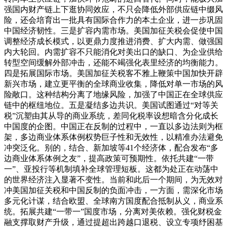
强国内财产链上下逛协同效应，不只会降低外部供应链中缀风
险，还会培育出一批具有国际合作力的本土企业，进一步巩固
中国经济韧性。三是扩容内需市场。美国加征关税会促使中国
调整经济成长模式，以更鼎力度推进消费、扩大内需、做强国
内大轮回。内需扩容不只能消化对美出口的缺口、为企业供给
转型空间缓解外部冲击，还能不竭强化表里经济的均衡能力。
四是拓展国际市场。美国加征关税客不雅上鞭策中国加快开辟
新兴市场，建立更平衡的全球商业收集，降低对单一市场的风
险敞口。这种结构分离了地缘风险，加强了中国正在全球供应
链中的枢纽地位。五是凝结多边共识。美国试图通过“对等关
税”沉塑由其从导的商业系统，差同化税率设想暗含分化成长
中国度的企图。中国正在反制的过程中，一直以多边法则为框
架，多边商业体系体例权势巨子性和无效性，以精准办法避免
冲突泛化。别的，结合、新加坡等41个经济体，配合发布“多
边商业体系体例之友”，提高政策可预期性。依托共建“一带
一”、亚投行等机制填补全球管理短板。这都为处正在动荡中
的世界经济注入显著不变性。当前和此后一个期间，为无效对
冲美国加征关税和中国反制的负面冲击，一方面，需深化市场
多元化计谋，结合欧盟、全球南方国度配合抵制从义，商业系
统。拓展共建“一带一”国度市场，分离对美依赖。强化财税金
融支撑取财产升级，通过提超出跨越口退税、设立专项纾困基