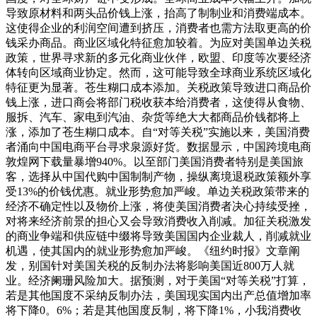
导致原材料和两头品价钱上涨，抬高了制制业和消费端成本。
这使得企业的利润空间遭到挤压，消费者也需方法取更高的价
钱采办商品。商业区域化特征愈加较着。为应对美国单边关税
政策，世界寻求新的多元化商业伙伴，欧盟、印度等次要经济
体转向区域商业协定。然而，这可能导致全球商业系统区域化
特征更为显著。苍生糊口成本添加。关税政策导致进口商品价
钱上涨，进口商会将部门税收获本给消费者，这使得从食物、
服拆、汽车、家电到汽油、杂货等绝大大都商品价钱都将上
涨，添加了苍生糊口成本。自“对等关税”实施以来，美国消费
者涌向中国电商平台寻求泉源好货。数据显示，中国跨境电商
敦煌网下载量暴增940%。以至部门美国消费者特别是美国旅
客，选择从中国代购中国制制产物，操纵离境退税政策额外享
受13%的价钱优惠。就业形势愈加严峻。单边关税政策带来的
经济不确定性以及物价上涨，将使美国消费者决心持续受挫，
对将来经济前景的担心又会导致消费收入削减。加征关税激发
的商业争端和供应链中缀将导致美国国内企业裁人，削减就业
机遇，使其国内的就业形势愈加严峻。《纽约时报》文章阐
发，别国针对美国关税的反制办法将影响美国近800万人就
业。经济阑珊风险加大。据预测，对于美国“对等关税”打算，
若是其他国度不采纳反制办法，美国现实国内出产总值增加率
将下降0。6%；若是其他国度反制，将下降1%，小我消费收