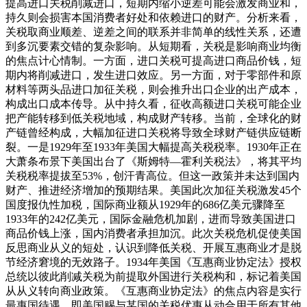
提高进口关税削减进口，短期内缩小逆差可能会激发商业和，
持久则会损害本国消费者好处和依赖进口的财产。分析来看，
关税取商业顺差、逆差之间的联系并非简单的线性关系，还遭
到多沉要素交错的复杂影响。从短期看，关税是影响商业均衡
的焦点计心情制。一方面，进口关税可提高进口商品价钱，短
期内将削减进口，发生进口效应。另一方面，对于零部件和原
材料等两头品进口加征关税，则会推升出口企业的出产成本，
构成出口成本传导。从中持久看，征收高额进口关税可能企业
把产能转移到低关税地域，构成财产转移。当前，全球化的财
产链曾经构成，大幅加征进口关税将导致全球财产链供应链断
裂。一是1929年至1933年美国大幅提高关税税率。1930年正在
大萧条布景下美国出台了《斯姆特—霍利关税法》，将其平均
关税税率提拔至53%，创汗青高位。但这一政策并未达到国内
财产、推进经济增加的预期结果。美国此次加征关税激发45个
国度报仇性加税，国际商业额从1929年的686亿美元骤降至
1933年的242亿美元，国际金融危机加剧，进而导致美国进口
商品价钱上涨，国内消费者承担加沉。此次关税危机促使美国
反思商业从义的短处，认识到降低关税、开展互惠商业才是脱
节经济窘境的无效路子。1934年美国《互惠商业协定法》授权
总统以彼此削减关税为前提取外国进行关税构和，标记着美国
从从义转向商业政策。《互惠商业协定法》的焦点内容是实行
最惠国待遇，即美国赐与某国的关税优惠从动合用于所有其他