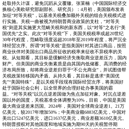
处取持久计谋，避免沉蹈从义覆辙。张茉楠（中国国际经济交
换核心美欧研究部副部长、研究员）：4月初，美国颁布发表
加征“对等关税”，以基准关税叠加额外关税的组合关税模式进
行实施。关税一曲被视为特朗普商业政策的支柱，“对等关
税”则是其实施更大范畴关税和的新东西，以“对等”之名行“美
国优先”之实。此次“对等关税”下，美国关税税率或超20世纪
30年代程度，范畴取强度远超2018年至2019年程度，将严沉全
球经贸次序。所谓“对等关税”是指美国针对其进口商品，按照
商业伙伴对美国出口商品所征收的税率来征收不异税率的关
税。从短期看，其目标是缓解经济失衡取商业逆差压力，国内
财产。但美国的商业失衡素质是由其国内低储蓄、高消费的经
济布局所致，却将商业逆差归罪于“不公允商业”，并试图借帮
关税政策转移国内矛盾。从持久看，其目标是逃求“美国优
先”“美国特殊”，是以关税手段现有国际经贸次序，将美国好
处于国际社会公利，以全世界的合理好处办事美国的霸
益。“对等关税”以沉点逆差国做为焦点加征对象。对沉点逆差
国以外的国度，关税基准全体调整为10%，目前，中国是美国
最大商业逆差来历国。2024年，美国对全球商业逆差1。21万
亿美元，较2017年增加50%；中美商业额6883亿美元，中国对
美出口5247亿美元，进口1637亿美元，商业差额3610亿美元。
特朗普授权对其他国度和地域实施为期90天的关税暂停期