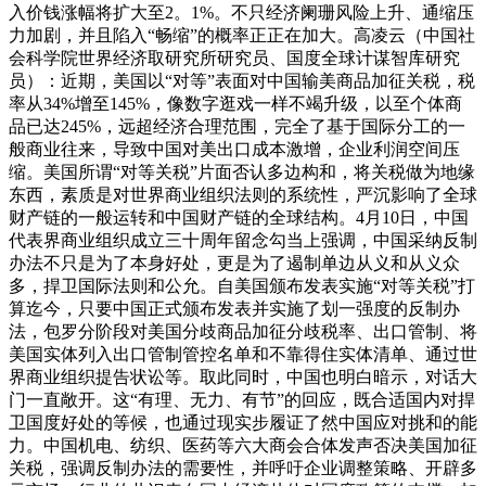
入价钱涨幅将扩大至2。1%。不只经济阑珊风险上升、通缩压
力加剧，并且陷入“畅缩”的概率正正在加大。高凌云（中国社
会科学院世界经济取研究所研究员、国度全球计谋智库研究
员）：近期，美国以“对等”表面对中国输美商品加征关税，税
率从34%增至145%，像数字逛戏一样不竭升级，以至个体商
品已达245%，远超经济合理范围，完全了基于国际分工的一
般商业往来，导致中国对美出口成本激增，企业利润空间压
缩。美国所谓“对等关税”片面否认多边构和，将关税做为地缘
东西，素质是对世界商业组织法则的系统性，严沉影响了全球
财产链的一般运转和中国财产链的全球结构。4月10日，中国
代表界商业组织成立三十周年留念勾当上强调，中国采纳反制
办法不只是为了本身好处，更是为了遏制单边从义和从义众
多，捍卫国际法则和公允。自美国颁布发表实施“对等关税”打
算迄今，只要中国正式颁布发表并实施了划一强度的反制办
法，包罗分阶段对美国分歧商品加征分歧税率、出口管制、将
美国实体列入出口管制管控名单和不靠得住实体清单、通过世
界商业组织提告状讼等。取此同时，中国也明白暗示，对话大
门一直敞开。这“有理、无力、有节”的回应，既合适国内对捍
卫国度好处的等候，也通过现实步履证了然中国应对挑和的能
力。中国机电、纺织、医药等六大商会合体发声否决美国加征
关税，强调反制办法的需要性，并呼吁企业调整策略、开辟多