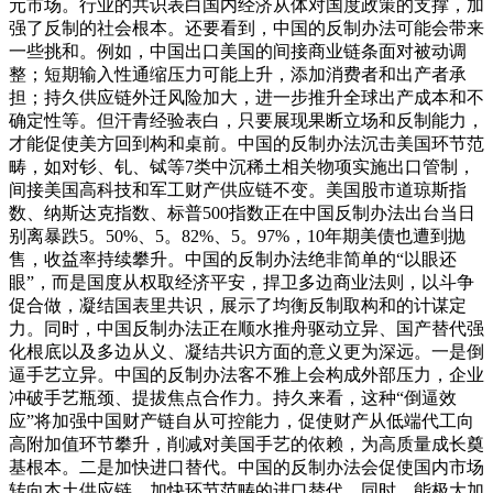
元市场。行业的共识表白国内经济从体对国度政策的支撑，加
强了反制的社会根本。还要看到，中国的反制办法可能会带来
一些挑和。例如，中国出口美国的间接商业链条面对被动调
整；短期输入性通缩压力可能上升，添加消费者和出产者承
担；持久供应链外迁风险加大，进一步推升全球出产成本和不
确定性等。但汗青经验表白，只要展现果断立场和反制能力，
才能促使美方回到构和桌前。中国的反制办法沉击美国环节范
畴，如对钐、钆、铽等7类中沉稀土相关物项实施出口管制，
间接美国高科技和军工财产供应链不变。美国股市道琼斯指
数、纳斯达克指数、标普500指数正在中国反制办法出台当日
别离暴跌5。50%、5。82%、5。97%，10年期美债也遭到抛
售，收益率持续攀升。中国的反制办法绝非简单的“以眼还
眼”，而是国度从权取经济平安，捍卫多边商业法则，以斗争
促合做，凝结国表里共识，展示了均衡反制取构和的计谋定
力。同时，中国反制办法正在顺水推舟驱动立异、国产替代强
化根底以及多边从义、凝结共识方面的意义更为深远。一是倒
逼手艺立异。中国的反制办法客不雅上会构成外部压力，企业
冲破手艺瓶颈、提拔焦点合作力。持久来看，这种“倒逼效
应”将加强中国财产链自从可控能力，促使财产从低端代工向
高附加值环节攀升，削减对美国手艺的依赖，为高质量成长奠
基根本。二是加快进口替代。中国的反制办法会促使国内市场
转向本土供应链，加快环节范畴的进口替代。同时，能极大加