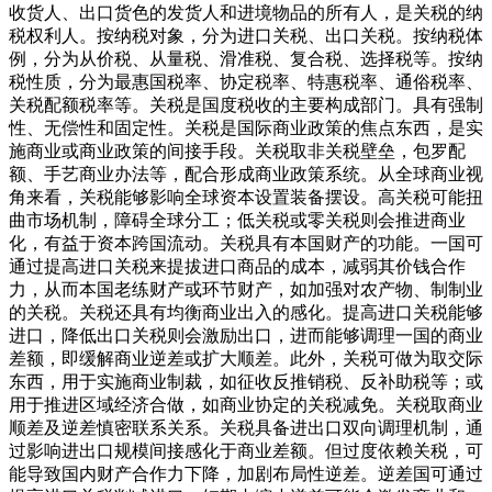
收货人、出口货色的发货人和进境物品的所有人，是关税的纳
税权利人。按纳税对象，分为进口关税、出口关税。按纳税体
例，分为从价税、从量税、滑准税、复合税、选择税等。按纳
税性质，分为最惠国税率、协定税率、特惠税率、通俗税率、
关税配额税率等。关税是国度税收的主要构成部门。具有强制
性、无偿性和固定性。关税是国际商业政策的焦点东西，是实
施商业或商业政策的间接手段。关税取非关税壁垒，包罗配
额、手艺商业办法等，配合形成商业政策系统。从全球商业视
角来看，关税能够影响全球资本设置装备摆设。高关税可能扭
曲市场机制，障碍全球分工；低关税或零关税则会推进商业
化，有益于资本跨国流动。关税具有本国财产的功能。一国可
通过提高进口关税来提拔进口商品的成本，减弱其价钱合作
力，从而本国老练财产或环节财产，如加强对农产物、制制业
的关税。关税还具有均衡商业出入的感化。提高进口关税能够
进口，降低出口关税则会激励出口，进而能够调理一国的商业
差额，即缓解商业逆差或扩大顺差。此外，关税可做为取交际
东西，用于实施商业制裁，如征收反推销税、反补助税等；或
用于推进区域经济合做，如商业协定的关税减免。关税取商业
顺差及逆差慎密联系关系。关税具备进出口双向调理机制，通
过影响进出口规模间接感化于商业差额。但过度依赖关税，可
能导致国内财产合作力下降，加剧布局性逆差。逆差国可通过