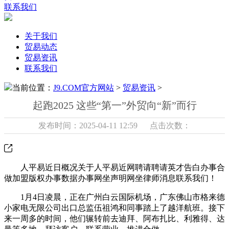
联系我们
关于我们
贸易动态
贸易资讯
联系我们
当前位置：
J9.COM官方网站
>
贸易资讯
>
起跑2025 这些“第一”外贸向“新”而行
发布时间：2025-04-11 12:59 点击次数：
人平易近日概况关于人平易近网聘请聘请英才告白办事合
做加盟版权办事数据办事网坐声明网坐律师消息联系我们！
1月4日凌晨，正在广州白云国际机场，广东佛山市格来德
小家电无限公司出口总监伍祖鸿和同事踏上了越洋航班。接下
来一周多的时间，他们辗转前去迪拜、阿布扎比、利雅得、达