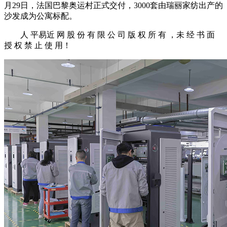
月29日，法国巴黎奥运村正式交付，3000套由瑞丽家纺出产的
沙发成为公寓标配。
人 平易近 网 股 份 有 限 公 司 版 权 所 有 ，未 经 书 面
授 权 禁 止 使 用！