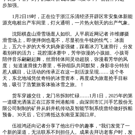
步加强。
1月2日19时，正在位于浙江乐清经济开辟区常安集体新能
源充电桩出产车间里，灯火通明，一片热火朝天的出产气象。
沈阳棋盘山滑雪场逛人如织。人平易近网记者 许维娜摄
滑雪场上，即便摔倒也毫不，尽显初生牛犊的怯气； 冰面
上，五六十岁的大爷大妈身姿强健，踩着冰刀飞速滑行，分发
着别样的活力； 花腔溜冰赛中，芳华弥漫的小孩姐、小孩哥
陪伴音乐翩翩起舞，丝滑转体间灵动超脱，弥漫着芳华的风
度； 短道速滑接力赛里，爷孙组队共同默契，身影非分特别
惹人瞩目，让活动的传承正在这一刻活泼呈现…… 这个冬
天，东北地域凭仗奇特的冰雪资本，再度成为旅逛抢手目标
地，吸引了浩繁旅客体验冰雪之旅。！
货车穿越交往，龙门吊拆卸忙碌……1月1日，2025年的第
一道曙光洒落正在江苏常州港船埠，由深圳市汇川手艺股份无
限公司制制的矿井从斜井机传动及智能节制系统曾经做好拆船
预备。30天后，它们将抵达东南亚某国口岸。
伍祖鸿还向记者分享了他出行中的趣事，“我们发觉了一
个新的渠道，无法联系不到担任人。成果去拜访老客户时，发