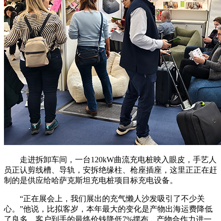
走进拆卸车间，一台120kW曲流充电桩映入眼皮，手艺人
员正认剪线槽、导轨，安拆绝缘柱、枪座插座，这里正正在赶
制的是供应给哈萨克斯坦充电桩项目标充电设备。
“正在展会上，我们展出的充气懒人沙发吸引了不少关
心。”他说，比拟客岁，本年最大的变化是产物出海运费降低
了良多，客户到手的最终价钱降低7%摆布，产物合作力进一