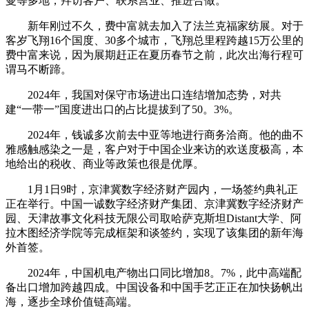
曼等多地，拜访客户、联系营业、推进合做。
新年刚过不久，费中富就去加入了法兰克福家纺展。对于
客岁飞翔16个国度、30多个城市，飞翔总里程跨越15万公里的
费中富来说，因为展期赶正在夏历春节之前，此次出海行程可
谓马不断蹄。
2024年，我国对保守市场进出口连结增加态势，对共
建“一带一”国度进出口的占比提拔到了50。3%。
2024年，钱诚多次前去中亚等地进行商务洽商。他的曲不
雅感触感染之一是，客户对于中国企业来访的欢送度极高，本
地给出的税收、商业等政策也很是优厚。
1月1日9时，京津冀数字经济财产园内，一场签约典礼正
正在举行。中国一诚数字经济财产集团、京津冀数字经济财产
园、天津故事文化科技无限公司取哈萨克斯坦Distant大学、阿
拉木图经济学院等完成框架和谈签约，实现了该集团的新年海
外首签。
2024年，中国机电产物出口同比增加8。7%，此中高端配
备出口增加跨越四成。中国设备和中国手艺正正在加快扬帆出
海，逐步全球价值链高端。