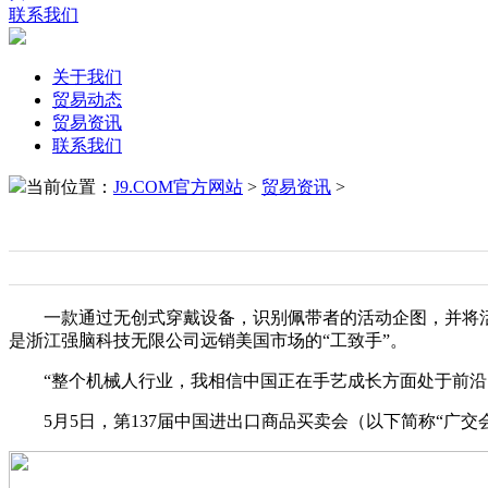
联系我们
关于我们
贸易动态
贸易资讯
联系我们
当前位置：
J9.COM官方网站
>
贸易资讯
>
一款通过无创式穿戴设备，识别佩带者的活动企图，并将活动
是浙江强脑科技无限公司远销美国市场的“工致手”。
“整个机械人行业，我相信中国正在手艺成长方面处于前沿，
5月5日，第137届中国进出口商品买卖会（以下简称“广交会