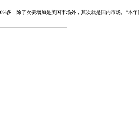
%多，除了次要增加是美国市场外，其次就是国内市场。“本年