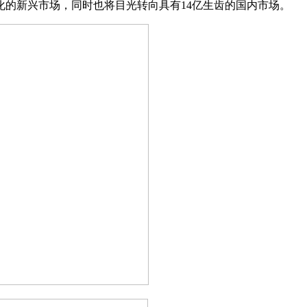
的新兴市场，同时也将目光转向具有14亿生齿的国内市场。