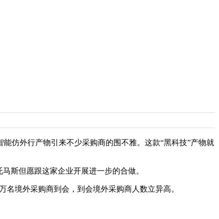
能仿外行产物引来不少采购商的围不雅。这款“黑科技”产物就
托马斯但愿跟这家企业开展进一步的合做。
。8万名境外采购商到会，到会境外采购商人数立异高。