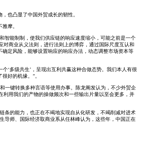
物，也凸显了中国外贸成长的韧性。
不雅摩。
和智能制制，使我们供应链的响应速度缩小，可能之前是一个
极应对商业从义法则，进行法则上的博弈，通过国际尺度互认和
不确定风险，能够设置响应的响应办法，动态调整市场资本等
个‘多级共生’，呈现出互利共赢这种合做态势。我们本人有很
了很好的机缘。”。
和一键转换多种言语等使用办事。陈龙阐发认为，不少外贸企
正在利用我们的产物的操做频次和一些输出片量以至会更多，并
链条的能力，也正在不竭地实现自从化研发，不竭削减对进术
士生导师、国际经济取商业系从任林峰认为，这些年，中国正在