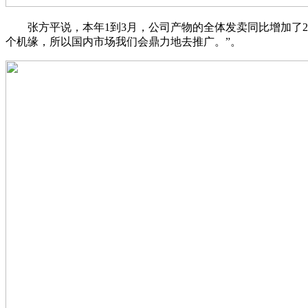
张方平说，本年1到3月，公司产物的全体发卖同比增加了20
个机缘，所以国内市场我们会鼎力地去推广。”。