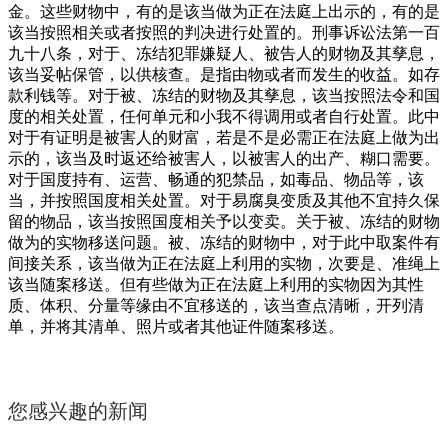
金。这些财物中，有的是该当做为正在法庭上出示的，有的是
该当按照相关或者按照的判决进行处置的。刑事诉讼法第一百
九十八条，对于、冻结犯罪嫌疑人、被告人的财物及其孳息，
该当妥帖保管，以供核查。是指由物或者而发生的收益。如存
款利钱等。对于被、冻结的财物及其孳息，该当按照法令和国
度的相关处置，任何单元和小我不得调用或者自行处置。此中
对于有证明是被害人的财富，若是不是必需正在法庭上做为出
示的，该当及时返还给被害人，以被害人的出产、糊口需要。
对于国度持有、运营、畅通的犯禁品，如毒品、物品等，该
当，并按照国度相关处置。对于易腐臭变质及其他不宜持久保
留的物品，该当按照国度相关予以变卖。关于被、冻结的财物
做为的实物移送问题。被、冻结的财物中，对于此中取案件有
间接关系，该当做为正在法庭上利用的实物，次要是、准绳上
该当随案移送。但有些做为正在法庭上利用的实物因为其性
质、体积、分量等缘由不宜移送的，该当查点清晰，开列清
单，并将其清单、照片或者其他证件随案移送。
您感兴趣的新闻