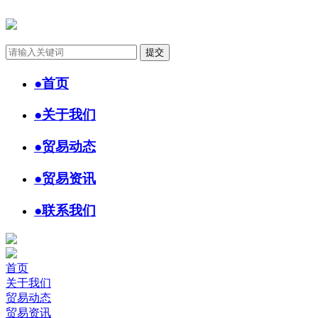
●
首页
●
关于我们
●
贸易动态
●
贸易资讯
●
联系我们
首页
关于我们
贸易动态
贸易资讯