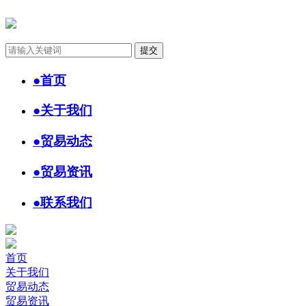
●
首页
●
关于我们
●
贸易动态
●
贸易资讯
●
联系我们
首页
关于我们
贸易动态
贸易资讯