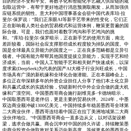
自的经济不变和平安。将数字化和智能化手艺融入供应链的规
划取运营中，有帮于更好地进行消息预测取阐发，从而加强供
应链系统的韧性。意大利中国理事基金会驻中国代表库珀·拉
斐尔·保罗说：“我们正亲眼AI等新手艺带来的性变化，它们正
正在影响着人类社会的贸易模式和运营体例，鞭策更普遍的国
际合做。可是，我们也面对着数字鸿沟和手艺鸿沟的挑
和。”库珀·拉斐尔·保罗暗示，正在新手艺的使用方面，南北
差距较着，国际社会应支撑那些成长程度较为掉队的国度。中
国是全球最具立异能力的国度之一，正在良多范畴都是立异引
领者。中国有能力帮帮其他国度提拔立异能力，实现手艺和经
济成长，当前，中国人工智能手艺和相关财产快速成长，以深
度求索(DeepSeek)为代表的国产AI大模子行业兴旺成长，中国
市场具有广漠的新机缘和全球化合做潜能。正在本届峰会上，
多位正在华深耕多年的外资企业担任人分享了他们本土化立异
和共赢式成长的实践经验，切磋新时代中外企业合做的庞大机
缘和广漠空间。中国墨西哥商会施行副维克多·卡德纳暗示，
中国取墨西哥是老伴侣，更是主要的贸易伙伴。2024年，中墨
双边商业额冲破1300亿美元，中国持续多年稳居墨西哥全球第
二大商业伙伴，墨西哥连结着中国正在拉丁美洲地域第二大商
业伙伴地位。“中国墨西哥商会一直多边从义，以对话架设桥
梁，逃求合做共赢。商会沉申对中国的持久许诺，持续鞭策墨
中商业投资合做取敌对关系迈向新高度，等候更多的墨西哥企