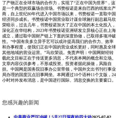
了产物正在全球市场的合作力，实现了“正在中国为世界”，这
是一个典型的双赢场合排场。书赞桉诺是来自巴西的纸浆出产
商，自上世纪80年代进入中国市场以来，书赞桉诺一直取中国
经济同步成长。书赞桉诺中国营业取计谋全球施行副总裁马欣
荣暗示，过去几年，书赞桉诺加大了正在中国的本土化投入，
深化正在华结构，2023年书赞桉诺亚洲研发立异核心正在上海
成立，通过取中国财产链上下逛的深度协做，已取得多项冲破
性。“中国有良多立异手艺可以或许提高我们的合作力、效率
和办事程度，使我们正在中国的营业成长更好，同时惠及全球
其他地域的营业运营。”马欣荣说。免责声明：中国网财经转
载此文目标正在于传送更多消息，不代表本网的概念和立场。
文章内容仅供参考，不形成投资。投资者据此操做，风险自
担。中国网是国务院旧事办公室带领，中国外文出书刊行事业
局办理的国度沉点旧事网坐。本网通过10个语种11个文版，24
小时对外发布消息，是中国进行国际、消息交换的主要窗口。
您感兴趣的新闻
中美商业严沉冲破！5月27日深夜的四大动
2025-07-02