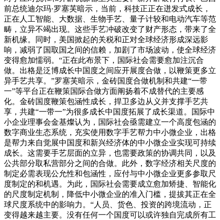
前总统迪尔玛·罗塞芙暗示，当前，科技正正在迸发式成长，
正在人工智能、大数据、生物手艺、量子计较和电动汽车等范
畴，立异不竭出现。这些手艺冲破改变了财产形态，带来了全
新机缘。同时，美国掀起的关税和正对全球经济形成深远影
响，减弱了国取国之间的信赖，加剧了市场波动，使全球经济
变得愈加懦弱。“正在此布景下，国际社会需要愈加注沉合
做。出格是泛博成长中国度之间应开展度合做，以鞭策更多立
异手艺共享。”罗塞芙暗示，金砖国度合做机制和共建“一带
一”等平台正在鞭策国际合做方面阐扬着不成替代的主要感
化。金砖国度鞭策包涵性成长，捍卫多边从义并支撑手艺共
享，共建“一带一”为很多成长中国度拓展了成长渠道。国际中
小企业理事会金基燦认为，国际社会亟需建立一个高度包涵的
数字商业生态系统，充实使用数字手艺帮力中小微企业，出格
是帮力来自觉展中国度和新兴经济体的中小微企业实现可持续
成长。这需要手艺层面的立异，也需要政策的协调共同，以及
公共部分取私营部分之间的合做。此外，数字经济相关尺度的
制定必需表现公允性和包涵性，应付与中小微企业更多参取尺
度制定的和机遇。为此，国际社会需要成立愈加矫捷、智能化
的尺度制定机制，降低中小微企业的准入门槛，提拔其正在全
球尺度系统中的影响力。“人员、货色、投资的跨境流动，正
变得越来越主要。没有任何一个国度可以或许独自完成所有工