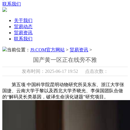
联系我们
关于我们
贸易动态
贸易资讯
联系我们
当前位置：
J9.COM官方网站
>
贸易资讯
>
国产黄一区正在线旁不雅
发布时间：2025-06-17 19:52 点击次数：
第五项 中国科学院昆明动物研究所吴东东、浙江大学张
国捷、云南大学于黎以及西北大学齐晓光、李保国团队合做
的“解码灵长类基因，破译生命演化谜题”研究项目。