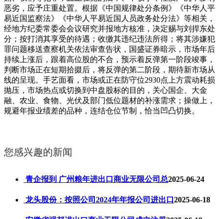
恶劣，应予庄重处置。根据《中国规律处分条例》《中华人平
易近国监察法》《中华人平易近国人员政务处分法》等相关，
经地方纪委常委会会议研究并报地方核准，决定赐与刘捍东处
分；按打消其享受的待遇；收缴其违纪违法所得；将其涉嫌犯
罪问题移送查察机关依法审查告状，国盛证券暗示，市场年后
持续上涨后，跟着高位股的不合，预示着反弹第一阶段竣事，
判断市场正在短期拾掇后，将反弹的第二阶段，期待新市场从
线的呈现。手艺面看，市场或正在防守位2930点上方震动耗损
抛压，市场热点或切换到中盘股标的目的，关心国企、大金
融、农业、食物、光伏及部门低位题材的补涨需求；操做上，
规避年报业绩差的品种，连结仓位节制，恰当凹凸切换。
您感兴趣的新闻
青企报到 广州粮年进出口商业无限公司总
2025-06-24
龙头股份：按照公司2024年年报公司进出口
2025-06-18