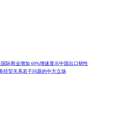
来国际商业增加 69%增速显示中国出口韧性
美经贸关系若干问题的中方立场