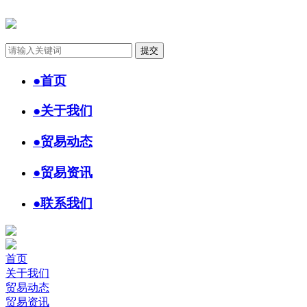
●
首页
●
关于我们
●
贸易动态
●
贸易资讯
●
联系我们
首页
关于我们
贸易动态
贸易资讯