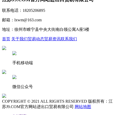
联系电话：18205206895
邮箱：lxwm@163.com
地址：徐州市睢宁县中央大街南白领公寓A座5楼
首页
关于我们
贸易动态
贸易资讯
联系我们
手机移动端
微信公众号
COPYRIGHT © 2021 ALL RIGHTS RESERVED 版权所有：江
苏J9.COM官方网站进出口贸易有限公司
网站地图