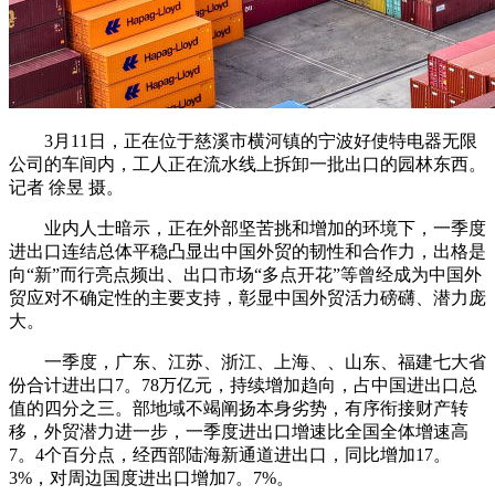
3月11日，正在位于慈溪市横河镇的宁波好使特电器无限
公司的车间内，工人正在流水线上拆卸一批出口的园林东西。
记者 徐昱 摄。
业内人士暗示，正在外部坚苦挑和增加的环境下，一季度
进出口连结总体平稳凸显出中国外贸的韧性和合作力，出格是
向“新”而行亮点频出、出口市场“多点开花”等曾经成为中国外
贸应对不确定性的主要支持，彰显中国外贸活力磅礴、潜力庞
大。
一季度，广东、江苏、浙江、上海、、山东、福建七大省
份合计进出口7。78万亿元，持续增加趋向，占中国进出口总
值的四分之三。部地域不竭阐扬本身劣势，有序衔接财产转
移，外贸潜力进一步，一季度进出口增速比全国全体增速高
7。4个百分点，经西部陆海新通道进出口，同比增加17。
3%，对周边国度进出口增加7。7%。