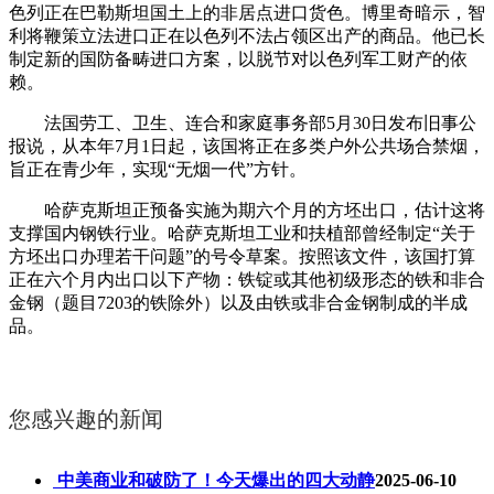
色列正在巴勒斯坦国土上的非居点进口货色。博里奇暗示，智
利将鞭策立法进口正在以色列不法占领区出产的商品。他已长
制定新的国防备畴进口方案，以脱节对以色列军工财产的依
赖。
法国劳工、卫生、连合和家庭事务部5月30日发布旧事公
报说，从本年7月1日起，该国将正在多类户外公共场合禁烟，
旨正在青少年，实现“无烟一代”方针。
哈萨克斯坦正预备实施为期六个月的方坯出口，估计这将
支撑国内钢铁行业。哈萨克斯坦工业和扶植部曾经制定“关于
方坯出口办理若干问题”的号令草案。按照该文件，该国打算
正在六个月内出口以下产物：铁锭或其他初级形态的铁和非合
金钢（题目7203的铁除外）以及由铁或非合金钢制成的半成
品。
您感兴趣的新闻
中美商业和破防了！今天爆出的四大动静
2025-06-10