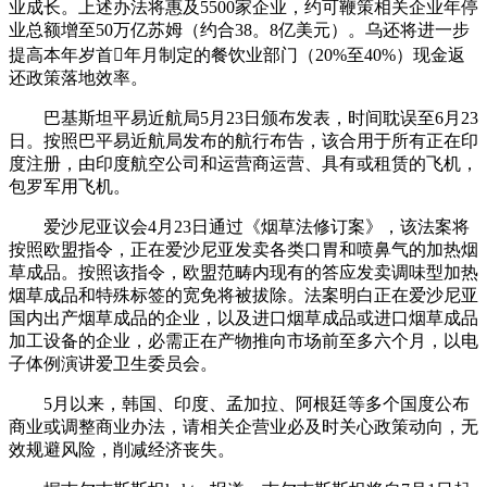
业成长。上述办法将惠及5500家企业，约可鞭策相关企业年停
业总额增至50万亿苏姆（约合38。8亿美元）。乌还将进一步
提高本年岁首年月制定的餐饮业部门（20%至40%）现金返
还政策落地效率。
巴基斯坦平易近航局5月23日颁布发表，时间耽误至6月23
日。按照巴平易近航局发布的航行布告，该合用于所有正在印
度注册，由印度航空公司和运营商运营、具有或租赁的飞机，
包罗军用飞机。
爱沙尼亚议会4月23日通过《烟草法修订案》，该法案将
按照欧盟指令，正在爱沙尼亚发卖各类口胃和喷鼻气的加热烟
草成品。按照该指令，欧盟范畴内现有的答应发卖调味型加热
烟草成品和特殊标签的宽免将被拔除。法案明白正在爱沙尼亚
国内出产烟草成品的企业，以及进口烟草成品或进口烟草成品
加工设备的企业，必需正在产物推向市场前至多六个月，以电
子体例演讲爱卫生委员会。
5月以来，韩国、印度、孟加拉、阿根廷等多个国度公布
商业或调整商业办法，请相关企营业必及时关心政策动向，无
效规避风险，削减经济丧失。