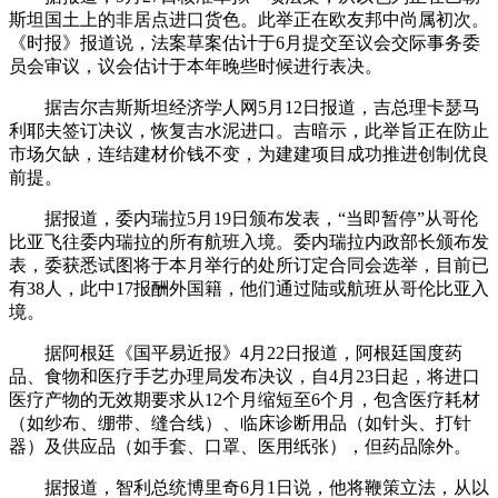
斯坦国土上的非居点进口货色。此举正在欧友邦中尚属初次。
《时报》报道说，法案草案估计于6月提交至议会交际事务委
员会审议，议会估计于本年晚些时候进行表决。
据吉尔吉斯斯坦经济学人网5月12日报道，吉总理卡瑟马
利耶夫签订决议，恢复吉水泥进口。吉暗示，此举旨正在防止
市场欠缺，连结建材价钱不变，为建建项目成功推进创制优良
前提。
据报道，委内瑞拉5月19日颁布发表，“当即暂停”从哥伦
比亚飞往委内瑞拉的所有航班入境。委内瑞拉内政部长颁布发
表，委获悉试图将于本月举行的处所订定合同会选举，目前已
有38人，此中17报酬外国籍，他们通过陆或航班从哥伦比亚入
境。
据阿根廷《国平易近报》4月22日报道，阿根廷国度药
品、食物和医疗手艺办理局发布决议，自4月23日起，将进口
医疗产物的无效期要求从12个月缩短至6个月，包含医疗耗材
（如纱布、绷带、缝合线）、临床诊断用品（如针头、打针
器）及供应品（如手套、口罩、医用纸张），但药品除外。
据报道，智利总统博里奇6月1日说，他将鞭策立法，从以