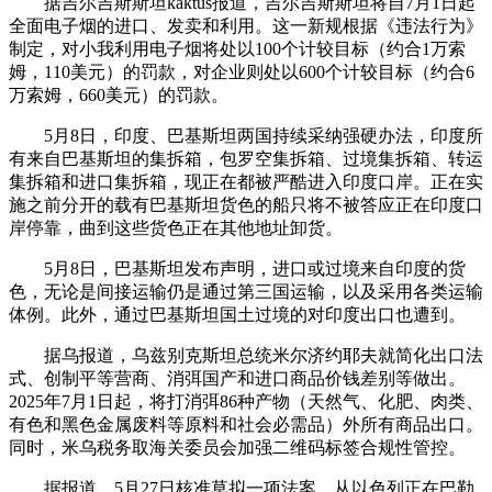
据吉尔吉斯斯坦kaktus报道，吉尔吉斯斯坦将自7月1日起
全面电子烟的进口、发卖和利用。这一新规根据《违法行为》
制定，对小我利用电子烟将处以100个计较目标（约合1万索
姆，110美元）的罚款，对企业则处以600个计较目标（约合6
万索姆，660美元）的罚款。
5月8日，印度、巴基斯坦两国持续采纳强硬办法，印度所
有来自巴基斯坦的集拆箱，包罗空集拆箱、过境集拆箱、转运
集拆箱和进口集拆箱，现正在都被严酷进入印度口岸。正在实
施之前分开的载有巴基斯坦货色的船只将不被答应正在印度口
岸停靠，曲到这些货色正在其他地址卸货。
5月8日，巴基斯坦发布声明，进口或过境来自印度的货
色，无论是间接运输仍是通过第三国运输，以及采用各类运输
体例。此外，通过巴基斯坦国土过境的对印度出口也遭到。
据乌报道，乌兹别克斯坦总统米尔济约耶夫就简化出口法
式、创制平等营商、消弭国产和进口商品价钱差别等做出。
2025年7月1日起，将打消弭86种产物（天然气、化肥、肉类、
有色和黑色金属废料等原料和社会必需品）外所有商品出口。
同时，米乌税务取海关委员会加强二维码标签合规性管控。
据报道，5月27日核准草拟一项法案，从以色列正在巴勒