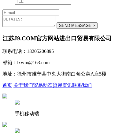
江苏J9.COM官方网站进出口贸易有限公司
联系电话：18205206895
邮箱：lxwm@163.com
地址：徐州市睢宁县中央大街南白领公寓A座5楼
首页
关于我们
贸易动态
贸易资讯
联系我们
手机移动端