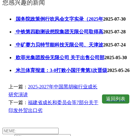
您感兴趣的新闻
国务院政策例行吹风会文字实录（2025年
2025-07-30
中铁第四勘测设想院集团无限公司取得高
2025-07-28
中矿赛力贝特节能科技无限公司、天津波
2025-07-24
欧菲光集团股份无限公司 关于出售公司部
2025-05-30
米兰体育报道：3-0打败小国汗青第3次晋级
2025-05-26
上一篇：
2025-2027年中国黑胡椒行业成长
研究演讲
返回列表
下一篇：
福建省成长和委员会等7部分关于
印发外贸出口劣