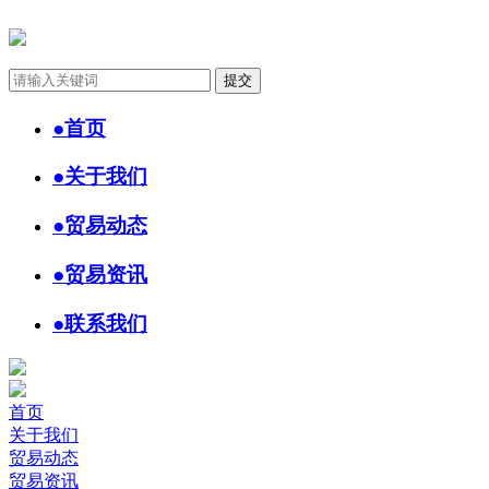
●
首页
●
关于我们
●
贸易动态
●
贸易资讯
●
联系我们
首页
关于我们
贸易动态
贸易资讯