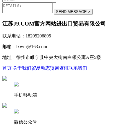
江苏J9.COM官方网站进出口贸易有限公司
联系电话：18205206895
邮箱：lxwm@163.com
地址：徐州市睢宁县中央大街南白领公寓A座5楼
首页
关于我们
贸易动态
贸易资讯
联系我们
手机移动端
微信公众号