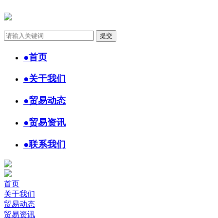
●
首页
●
关于我们
●
贸易动态
●
贸易资讯
●
联系我们
首页
关于我们
贸易动态
贸易资讯